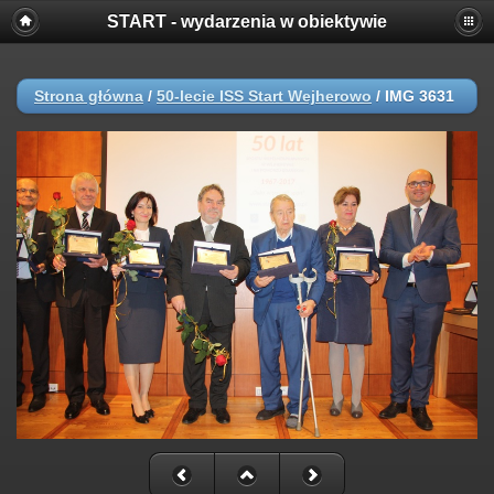
START - wydarzenia w obiektywie
Strona główna
/
50-lecie ISS Start Wejherowo
/
IMG 3631