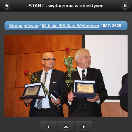
START - wydarzenia w obiektywie
Strona główna
/
50-lecie ISS Start Wejherowo
/
IMG 3629