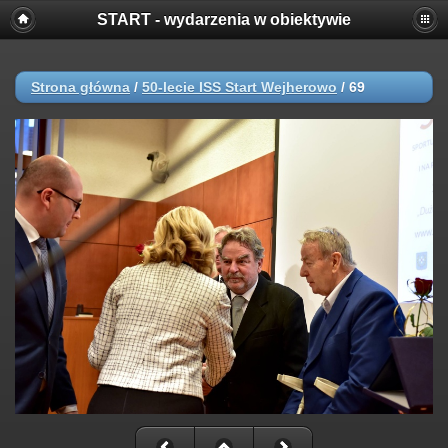
START - wydarzenia w obiektywie
Strona główna
/
50-lecie ISS Start Wejherowo
/
69